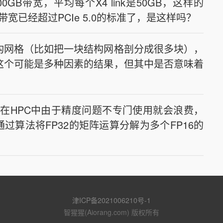
向600GB带宽，平均每个X4 link是50GB，这样的
这个带宽已经超过PCIe 5.0的标准了，是这样吗？
结构网格（比如把一块结构网格剖分成很多块），
这个可能是多种因素的结果，但其中是否意味着
ore在HPC中由于精度问题不专门使用就会浪费，
算法将FP32的矩阵运算分解为多个FP16的
津ICP备2021006210号-1
智猩猩(Aiorang.com) 版权所有