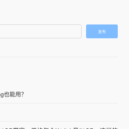
发布
。
ing也能用？